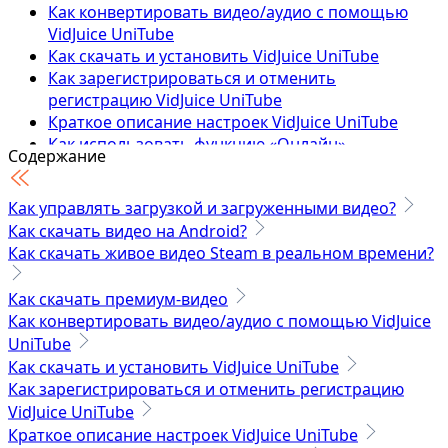
Как конвертировать видео/аудио с помощью
VidJuice UniTube
Как скачать и установить VidJuice UniTube
Как зарегистрироваться и отменить
регистрацию VidJuice UniTube
Краткое описание настроек VidJuice UniTube
Как использовать функцию «Онлайн»
Содержание
Как скачать онлайн-видео
Как скачать плейлист
Как управлять загрузкой и загруженными видео?
Как скачать канал Youtube
Как скачать видео на Android?
Как скачать частные видео с Facebook
Как скачать живое видео Steam в реальном времени?
Как скачать онлайн-видео в MP3
Как скачать частные видео Vimeo
Как скачать видео OnlyFans — 100% работает
Как скачать премиум-видео
Как конвертировать видео/аудио с помощью VidJuice
Технические характеристики
UniTube
Как скачать и установить VidJuice UniTube
Как зарегистрироваться и отменить регистрацию
VidJuice UniTube
Краткое описание настроек VidJuice UniTube