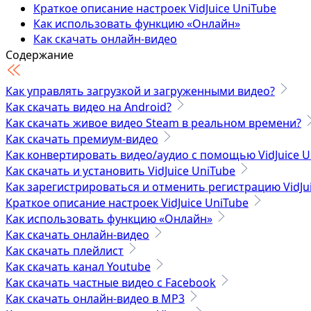
Краткое описание настроек VidJuice UniTube
Как использовать функцию «Онлайн»
Как скачать онлайн-видео
Как скачать плейлист
Содержание
Как скачать канал Youtube
Как скачать частные видео с Facebook
Как управлять загрузкой и загруженными видео?
Как скачать онлайн-видео в MP3
Как скачать видео на Android?
Как скачать частные видео Vimeo
Как скачать живое видео Steam в реальном времени?
Как скачать видео OnlyFans — 100% работает
Как скачать премиум-видео
Как конвертировать видео/аудио с помощью VidJuice U
Технические характеристики
Как скачать и установить VidJuice UniTube
Как зарегистрироваться и отменить регистрацию VidJu
Краткое описание настроек VidJuice UniTube
Как использовать функцию «Онлайн»
Как скачать онлайн-видео
Как скачать плейлист
Как скачать канал Youtube
Как скачать частные видео с Facebook
Как скачать онлайн-видео в MP3