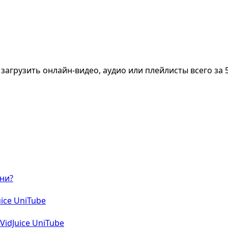
агрузить онлайн-видео, аудио или плейлисты всего за 5
ни?
ice UniTube
idJuice UniTube