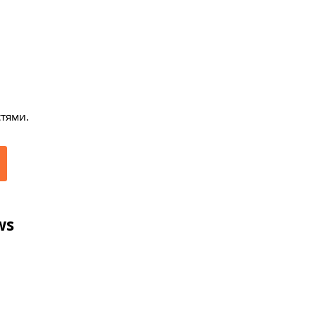
тями.
ws