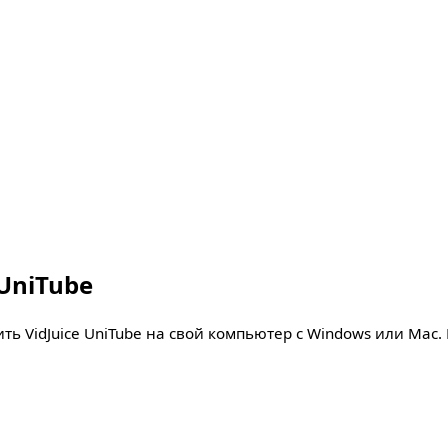
 UniTube
вить VidJuice UniTube на свой компьютер с Windows или Ma