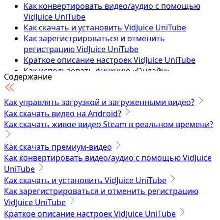
Как конвертировать видео/аудио с помощью
VidJuice UniTube
Как скачать и установить VidJuice UniTube
Как зарегистрироваться и отменить
регистрацию VidJuice UniTube
Краткое описание настроек VidJuice UniTube
Как использовать функцию «Онлайн»
Содержание
Как скачать онлайн-видео
Как скачать плейлист
Как управлять загрузкой и загруженными видео?
Как скачать канал Youtube
Как скачать видео на Android?
Как скачать частные видео с Facebook
Как скачать живое видео Steam в реальном времени?
Как скачать онлайн-видео в MP3
Как скачать частные видео Vimeo
Как скачать видео OnlyFans — 100% работает
Как скачать премиум-видео
Как конвертировать видео/аудио с помощью VidJuice
Технические характеристики
UniTube
Как скачать и установить VidJuice UniTube
Как зарегистрироваться и отменить регистрацию
VidJuice UniTube
Краткое описание настроек VidJuice UniTube